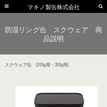
マキノ製缶株式会社
防湿リング缶 スクウェア 商
品説明
スクウェア缶 (200g用・350g用)