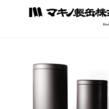
コ
ナ
ン
ビ
テ
ゲ
ン
ー
Ho
ツ
シ
へ
ョ
ス
ン
キ
に
ッ
移
プ
動