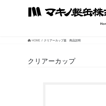
コ
ナ
ン
ビ
テ
ゲ
ン
ー
Ho
ツ
シ
へ
ョ
ス
ン
HOME
クリアーカップ蓋 商品説明
キ
に
ッ
移
プ
動
クリアーカップ