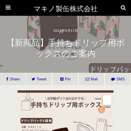
マキノ製缶株式会社
2024年5月17日
【新商品】手持ちドリップ用ボ
ックスのご案内
Share
Tweet
Pin
Mail
SMS