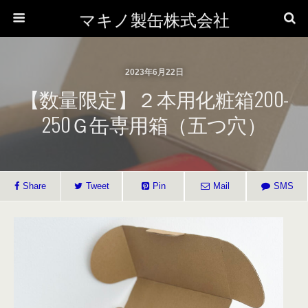
マキノ製缶株式会社
2023年6月22日
【数量限定】２本用化粧箱200-
250Ｇ缶専用箱（五つ穴）
Share
Tweet
Pin
Mail
SMS